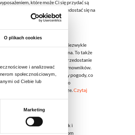
yposażeniem, które może Ci się przydać są
ęki klapom ciepło i dym mogą przedostać się na
O plikach cookies
ów dachowych w budynkach jest niezwykle
alnego miejsca na tradycyjne okna. To także
o słoneczne w naturalny sposób przedostanie
ołecznościowe i analizować
ję oraz samopoczucie wszystkich domowników.
artnerom społecznościowym,
 będziesz widzieć wszelkie zmiany pogody, co
anymi od Ciebie lub
jach i wymiarach. Gwarantuje Ci to
i, jakie rozwiązanie jest najlepsze.
Czytaj
Marketing
konstrukcje jednoskrzydłowe, jak i
ojektu dachu. Dzięki tym produktom