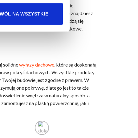
onania wykorzystujemy maksymalnie
W dodatku w naszym asortymencie znajdziesz
WÓL NA WSZYSTKIE
lei w większej przestrzeni sprawdzą się
 aerodynamiczne czy dysze kierunkowe.
j solidne
wyłazy dachowe
, które są doskonałą
napraw pokryć dachowych. Wszystkie produkty
 w Twojej budowie jest zgodne z prawem. W
zymują one pokrywę, dlatego jest to także
doświetlenie wnętrza w naturalny sposób, a
zamontujesz na płaską powierzchnię, jak i