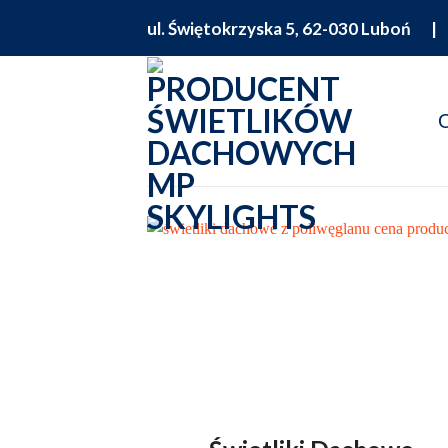
Skip
ul. Świętokrzyska 5, 62-030 Luboń
to
content
O