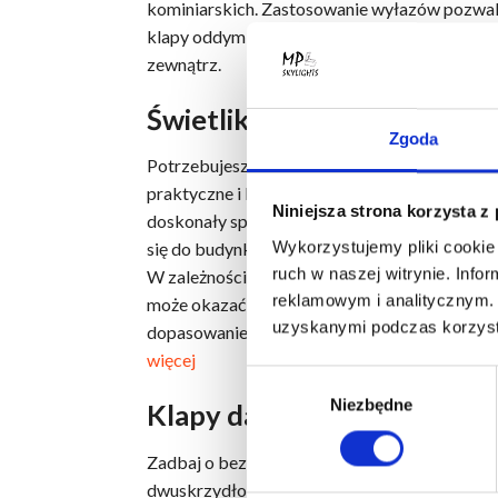
kominiarskich. Zastosowanie wyłazów pozwala
klapy oddymiające. Pełnią one istotną funkcję
zewnątrz.
Świetliki dachowe
Zgoda
Potrzebujesz doświetlenia pomieszczeń w Tw
praktyczne i komfortowe. Możesz je zamontowa
Niniejsza strona korzysta z
doskonały sposób na oświetlenie ciemnych kor
Wykorzystujemy pliki cookie 
się do budynku, a Ty będziesz cieszyć się z 
ruch w naszej witrynie. Inf
W zależności od pory dnia, stworzy Ci doskon
reklamowym i analitycznym. 
może okazać się dodatkową atrakcją. W naszej
uzyskanymi podczas korzysta
dopasowanie ich nie tylko do powierzchni płas
więcej
Wybór
Niezbędne
zgody
Klapy dachowe
Zadbaj o bezpieczeństwo podczas budowy do
dwuskrzydłowe. W ofercie posiadamy różnoro