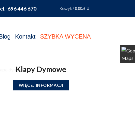
el.: 696 446 670
Koszyk /
0,00
zł
Blog
Kontakt
SZYBKA WYCENA
Klapy Dymowe
WIĘCEJ INFORMACJI