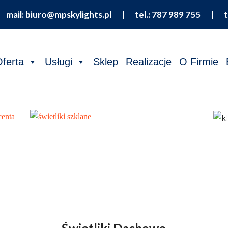
 |
mail: biuro@mpskylights.pl
|
tel.: 787 989 755
|
t
ferta
Usługi
Sklep
Realizacje
O Firmie