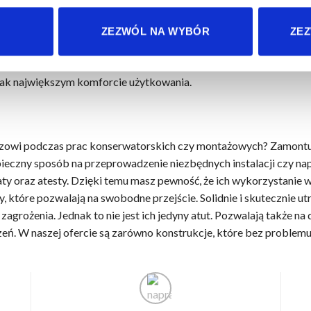
cznie odprowadzają dym oraz ciepło podczas pożaru. Do ich wyk
zne lub pneumatyczne, które możesz dopasować do typu obiektu. 
ZEZWÓL NA WYBÓR
ZEZ
dyspozycji mniej miejsca, postaw na kwadratowe konstrukcje. Z ko
posażyć konstrukcje w dodatkowe akcesoria, takie jak owiewki
jak największym komforcie użytkowania.
zowi podczas prac konserwatorskich czy montażowych? Zamontu
zpieczny sposób na przeprowadzenie niezbędnych instalacji czy 
katy oraz atesty. Dzięki temu masz pewność, że ich wykorzystanie
które pozwalają na swobodne przejście. Solidnie i skutecznie utr
rożenia. Jednak to nie jest ich jedyny atut. Pozwalają także na 
ń. W naszej ofercie są zarówno konstrukcje, które bez problemu 