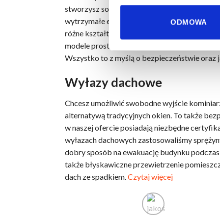
stworzysz solidny system oddymiania. Skute
wytrzymałe elementy, np. siłowniki elektryc
ODMOWA
różne kształty klap dachowych. Jeśli masz do 
modele prostokątne. Bez problemu możemy wy
Wszystko to z myślą o bezpieczeństwie oraz 
Wyłazy dachowe
Chcesz umożliwić swobodne wyjście kominiar
alternatywą tradycyjnych okien. To także be
w naszej ofercie posiadają niezbędne certyfi
wyłazach dachowych zastosowaliśmy sprężyny, 
dobry sposób na ewakuację budynku podczas zag
także błyskawiczne przewietrzenie pomieszcze
dach ze spadkiem.
Czytaj więcej