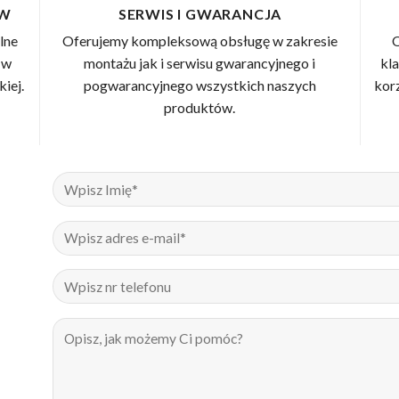
ÓW
SERWIS I GWARANCJA
lne
Oferujemy kompleksową obsługę w zakresie
O
 w
montażu jak i serwisu gwarancyjnego i
kl
iej.
pogwarancyjnego wszystkich naszych
kor
produktów.