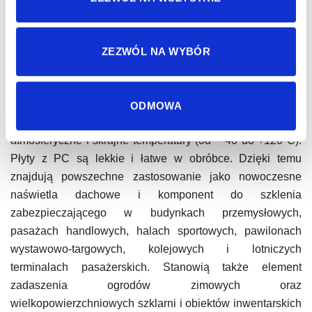
Naświetla dachowe poliwęglanowe –
właściwości
ZEZWÓL NA WYBÓR
Poliwęglan (PC) należy do grupy polimerów, łączących w
sobie termiczne, optyczne i mechaniczne własności innych
materiałów. Odznacza się doskonałą termoizolacyjnością,
ODMOWA
udarnością oraz odpornością na zmienne warunki
atmosferyczne i skrajne temperatury (od – 40 do +120°C).
Płyty z PC są lekkie i łatwe w obróbce. Dzięki temu
znajdują powszechne zastosowanie jako nowoczesne
naświetla dachowe i komponent do szklenia
zabezpieczającego w budynkach przemysłowych,
pasażach handlowych, halach sportowych, pawilonach
wystawowo-targowych, kolejowych i lotniczych
terminalach pasażerskich. Stanowią także element
zadaszenia ogrodów zimowych oraz
wielkopowierzchniowych szklarni i obiektów inwentarskich