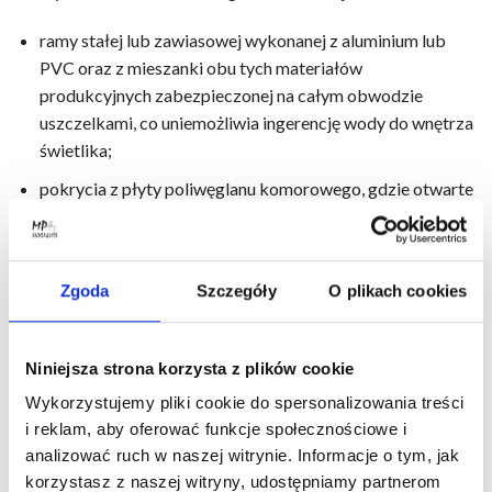
ramy stałej lub zawiasowej wykonanej z aluminium lub
PVC oraz z mieszanki obu tych materiałów
produkcyjnych zabezpieczonej na całym obwodzie
uszczelkami, co uniemożliwia ingerencję wody do wnętrza
świetlika;
pokrycia z płyty poliwęglanu komorowego, gdzie otwarte
komory oklejone są taśmą zabezpieczającą;
profili aluminiowych dociskowych zamocowanych na
całym obwodzie.
Zgoda
Szczegóły
O plikach cookies
Pokrycia naświetli dachowych z poliwęglanu wykonuje się w
kolorze mlecznym lub przezroczystym. Na życzenie klienta
Niniejsza strona korzysta z plików cookie
możliwe jest również wykonanie pokryć w innych kolorach,
Wykorzystujemy pliki cookie do spersonalizowania treści
co pozwala na jeszcze lepsze dopasowanie do estetyki
i reklam, aby oferować funkcje społecznościowe i
budynku.
analizować ruch w naszej witrynie. Informacje o tym, jak
korzystasz z naszej witryny, udostępniamy partnerom
Mocowanie pokryć do ramy odbywa się za pomocą wkrętów