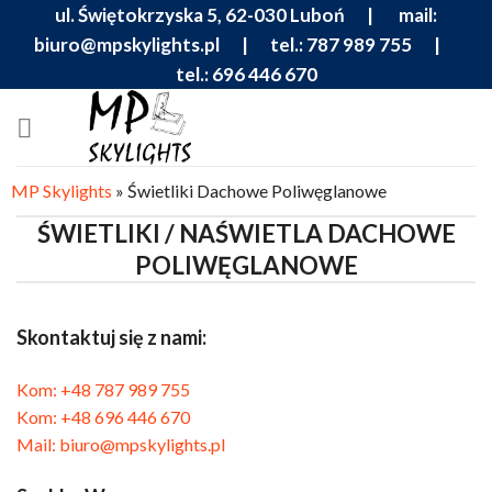
Skip
ul. Świętokrzyska 5, 62-030 Luboń |
mail:
to
biuro@mpskylights.pl
|
tel.: 787 989 755
|
content
tel.: 696 446 670
MP Skylights
»
Świetliki Dachowe Poliwęglanowe
ŚWIETLIKI / NAŚWIETLA DACHOWE
POLIWĘGLANOWE
Skontaktuj się z nami:
Kom: +48 787 989 755
Kom: +48 696 446 670
Mail: biuro@mpskylights.pl