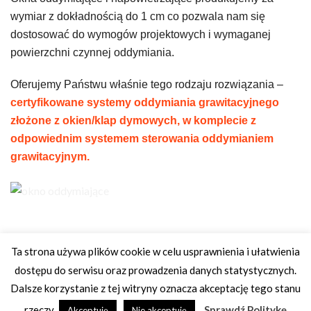
wymiar z dokładnością do 1 cm co pozwala nam się
dostosować do wymogów projektowych i wymaganej
powierzchni czynnej oddymiania.
Oferujemy Państwu właśnie tego rodzaju rozwiązania –
certyfikowane systemy oddymiania grawitacyjnego
złożone z okien/klap dymowych, w komplecie z
odpowiednim systemem sterowania oddymianiem
grawitacyjnym.
Ta strona używa plików cookie w celu usprawnienia i ułatwienia
dostępu do serwisu oraz prowadzenia danych statystycznych.
MPSKYLIGHTS.PL
DARMOWA WYCENA
OBOWIĄZEK INFORMACYJNY
POLITYKA PRYWATNOŚCI
Dalsze korzystanie z tej witryny oznacza akceptację tego stanu
POLITYKA ZWROTÓW
REGULAMIN
KONTAKT
rzeczy.
Sprawdź Politykę
Akceptuję
Nie akceptuję