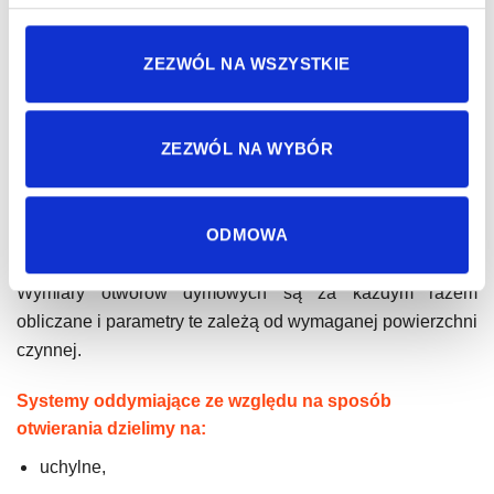
pytania i rozwiejemy wątpliwości.
ZEZWÓL NA WSZYSTKIE
Okna dymowe (oddymiające) przeznaczone są do:
odprowadzania dymu i ciepła w przypadku pożaru
wewnątrz budynków,
ZEZWÓL NA WYBÓR
przewietrzania/wentylacji pomieszczeń w
standardowych warunkach eksploatacyjnych,
ODMOWA
doświetlania pomieszczeń.
Wymiary otworów dymowych są za każdym razem
obliczane i parametry te zależą od wymaganej powierzchni
czynnej.
Systemy oddymiające ze względu na sposób
otwierania dzielimy na:
uchylne,