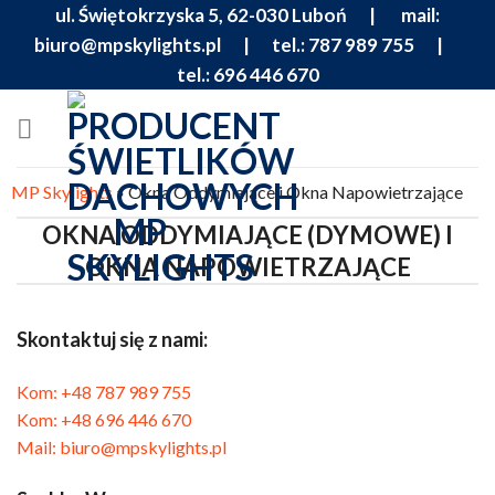
Skip
ul. Świętokrzyska 5, 62-030 Luboń |
mail:
to
biuro@mpskylights.pl
|
tel.: 787 989 755
|
content
tel.: 696 446 670
MP Skylights
»
Okna Oddymiające i Okna Napowietrzające
OKNA ODDYMIAJĄCE (DYMOWE) I
OKNA NAPOWIETRZAJĄCE
Skontaktuj się z nami:
Kom: +48 787 989 755
Kom: +48 696 446 670
Mail: biuro@mpskylights.pl