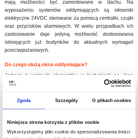
mają możliwości być zamontowane w dachu. Na
wyposażeniu systemów oddymiających są siłowniki
elektryczne 24VDC sterowane za pomocą centralki, czujki
oraz przycisków alarmowych. W wielu przypadkach ich
zastosowanie daje jedyną możliwość dostosowania
istniejących już budynków do aktualnych wymagań
przeciwpożarowych.
Do czego służą okna oddymiające?
Jednym z ważnych elementów w budynkach są okna
dymowe. To bardzo istotna część, w jaką muszą być
wyposażone systemy przeciwpożarowe. Ich zadaniem jest
odprowadzenie dymu lub trującego gazu z klatki
Zgoda
Szczegóły
O plikach cookies
schodowej czy innych części budynku, gdy wybucha w nim
pożar. Oddymianie sprawia, że możliwe jest
Niniejsza strona korzysta z plików cookie
przeprowadzenie bezpiecznej i sprawnej ewakuacji
zgromadzonych tam osób i ograniczenie strat materialnych
Wykorzystujemy pliki cookie do spersonalizowania treści