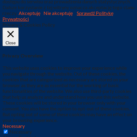
dostępu do serwisu oraz prowadzenia danych statystycznych.
Dalsze korzystanie z tej witryny oznacza akceptację tego stanu
rzeczy.
Akceptuję
Nie akceptuję
Sprawdź Politykę
Prywatności
Privacy & Cookies Policy
Close
Privacy Overview
This website uses cookies to improve your experience while
you navigate through the website. Out of these cookies, the
cookies that are categorized as necessary are stored on your
browser as they are as essential for the working of basic
functionalities of the website. We also use third-party cookies
that help us analyze and understand how you use this website.
These cookies will be stored in your browser only with your
consent. You also have the option to opt-out of these cookies.
But opting out of some of these cookies may have an effect on
your browsing experience.
Necessary
Necessary