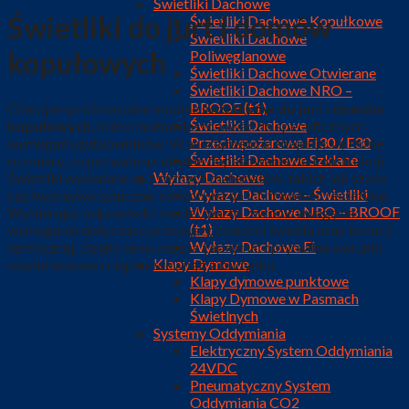
Świetliki Dachowe
Świetliki do jurt i domów
Świetliki Dachowe Kopułkowe
Świetliki Dachowe
kopułowych
Poliwęglanowe
Świetliki Dachowe Otwierane
Świetliki Dachowe NRO –
BROOF (t1)
Oferujemy różnorodne modele
świetlików do jurt i domów
Świetliki Dachowe
kopułowych
, które można dostosować do specyficznych
Przeciwpożarowe EI30 / E30
wymagań użytkowników. W asortymencie znajdują się różne
Świetliki Dachowe Szklane
rozmiary, co pozwala na idealne dopasowanie do konstrukcji.
Wyłazy Dachowe
Świetliki wykonane są z różnych materiałów, takich jak szkło
Wyłazy Dachowe – Świetliki
czy tworzywa sztuczne, co wpływa na ich trwałość i estetykę.
Wyłazy Dachowe NRO – BROOF
Wybierając odpowiedni model, warto zwrócić uwagę na
(t1)
wymagania dotyczące przepuszczalności światła oraz izolacji
Wyłazy Dachowe EI
termicznej. Dzięki temu można zapewnić optymalne warunki
Klapy Dymowe
oświetleniowe i cieplne wewnątrz budynku.
Klapy dymowe punktowe
Klapy Dymowe w Pasmach
Świetlnych
Systemy Oddymiania
Elektryczny System Oddymiania
24VDC
Pneumatyczny System
Oddymiania CO2