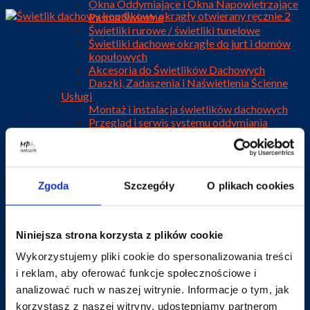
Okna Oddymiające i Okna Napowietrzające
Pasma Świetlne
Świetliki rurowe / świetliki tunelowe
Świetliki dachowe okrągłe do jurt i domów
kopułowych
Akcesoria do Świetlików Dachowych
Daszki, Zadaszenia i Naświetlenia Ścienne
Usługi
Montaż i instalacja świetlików dachowych
Przegląd i serwis systemu oddymiania
Sklep
Realizacje
O Firmie
Blog
Zgoda
Szczegóły
O plikach cookies
Kontakt
SZYBKA WYCENA
Niniejsza strona korzysta z plików cookie
Wykorzystujemy pliki cookie do spersonalizowania treści
i reklam, aby oferować funkcje społecznościowe i
analizować ruch w naszej witrynie. Informacje o tym, jak
korzystasz z naszej witryny, udostępniamy partnerom