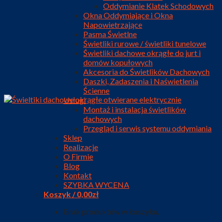
Oddymianie Klatek Schodowych
Okna Oddymiające i Okna
Napowietrzające
Pasma Świetlne
Świetliki rurowe / świetliki tunelowe
Świetliki dachowe okrągłe do jurt i
domów kopułowych
Akcesoria do Świetlików Dachowych
Daszki, Zadaszenia i Naświetlenia
Ścienne
Usługi
Montaż i instalacja świetlików
dachowych
Przegląd i serwis systemu oddymiania
Sklep
Realizacje
O Firmie
Blog
Kontakt
SZYBKA WYCENA
Koszyk /
0,00
zł
Brak produktów w koszyku.