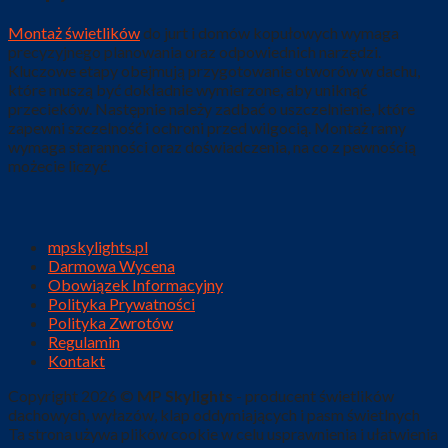
Montaż świetlików
do jurt i domów kopułowych wymaga
precyzyjnego planowania oraz odpowiednich narzędzi.
Kluczowe etapy obejmują przygotowanie otworów w dachu,
które muszą być dokładnie wymierzone, aby uniknąć
przecieków. Następnie należy zadbać o uszczelnienie, które
zapewni szczelność i ochroni przed wilgocią. Montaż ramy
wymaga staranności oraz doświadczenia, na co z pewnością
możecie liczyć.
mpskylights.pl
Darmowa Wycena
Obowiązek Informacyjny
Polityka Prywatności
Polityka Zwrotów
Regulamin
Kontakt
Copyright 2026 ©
MP Skylights
- producent świetlików
dachowych, wyłazów, klap oddymiających i pasm świetlnych
Ta strona używa plików cookie w celu usprawnienia i ułatwienia