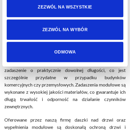
ścianki do daszków łukowych i płaskich.
ZEZWÓL NA WSZYSTKIE
Wszystkie zadaszenia wykonane są z materiałów wysokiej
jakości z przeznaczeniem do samodzielnego montażu i nie
ZEZWÓL NA WYBÓR
wymagają dodatkowych podpór. Zadaszenia modułowe to
doskonałe rozwiązanie dla wszystkich, którzy poszukują
produktów o uniwersalnym zastosowaniu.
Modułowa
ODMOWA
konstrukcja pozwala na osłonięcie większych
powierzchni
. Dzięki temu systemowi można stworzyć
zadaszenie o praktycznie dowolnej długości, co jest
szczególnie przydatne w przypadku budynków
komercyjnych czy przemysłowych. Zadaszenia modułowe są
wykonane z wysokiej jakości materiałów, co gwarantuje ich
długą trwałość i odporność na działanie czynników
zewnętrznych.
Oferowane przez naszą firmę daszki nad drzwi oraz
wypełnienia modułowe są doskonałą ochroną drzwi i