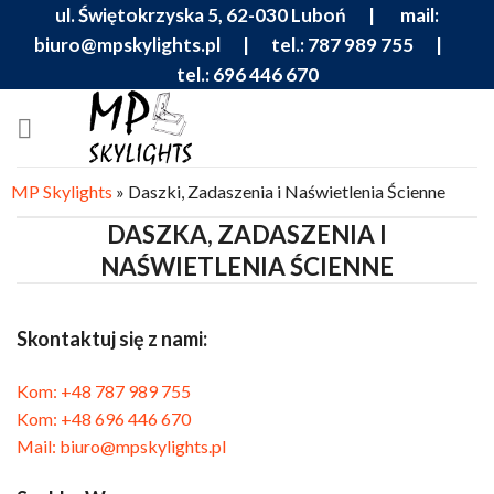
Skip
ul. Świętokrzyska 5, 62-030 Luboń |
mail:
to
biuro@mpskylights.pl
|
tel.: 787 989 755
|
content
tel.: 696 446 670
MP Skylights
»
Daszki, Zadaszenia i Naświetlenia Ścienne
DASZKA, ZADASZENIA I
NAŚWIETLENIA ŚCIENNE
Skontaktuj się z nami:
Kom: +48 787 989 755
Kom: +48 696 446 670
Mail: biuro@mpskylights.pl