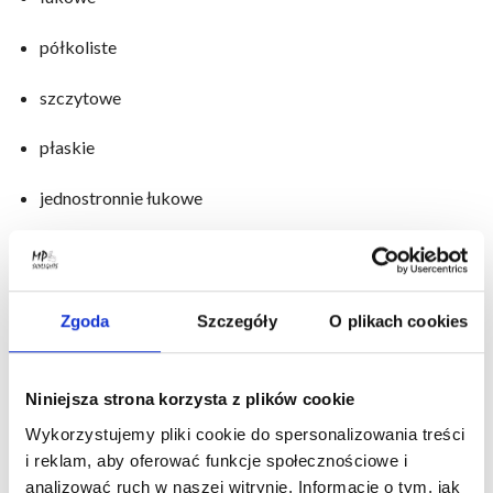
półkoliste
szczytowe
płaskie
jednostronnie łukowe
W sprzedaży mamy też daszki balkonowe z systemem profili
(łączników) umożliwiającym uzyskanie wymaganej
szerokości zadaszenia.
Zgoda
Szczegóły
O plikach cookies
Oferujemy zadaszenia z wypełnieniem:
Niniejsza strona korzysta z plików cookie
z płyty komorowej z poliwęglanu,
Wykorzystujemy pliki cookie do spersonalizowania treści
z płyty z litego poliwęglanu,
i reklam, aby oferować funkcje społecznościowe i
analizować ruch w naszej witrynie. Informacje o tym, jak