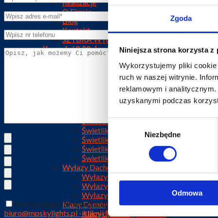
Realizacje
O Firmie
Zgoda
Blog
Kontakt
SZYBKA WYCENA
Koszyk /
0,00
zł
Niniejsza strona korzysta z
Brak produktów w koszyku.
Wykorzystujemy pliki cookie 
ruch w naszej witrynie. Inf
MENU
MENU
reklamowym i analitycznym. 
Oferta
uzyskanymi podczas korzysta
Świetliki Dachowe
Świetliki Dachowe Kopułkowe
Świetliki Dachowe Poliwęglanowe
Wybór
Świetliki Dachowe Otwierane
Niezbędne
zgody
Świetliki Dachowe NRO – BROOF (t1)
Świetliki Dachowe Przeciwpożarowe EI3
Świetliki Dachowe Szklane
Wyłazy Dachowe
Wyłazy Dachowe – Świetliki
Wyłazy Dachowe NRO – BROOF (t1)
Odmowa
Wyłazy Dachowe EI
Korzystając z formularza, zgadzasz się na przechowywanie 
Klapy Dymowe
biuro@mpskylights.pl - kliknij TUTAJ
Klapy dymowe punktowe