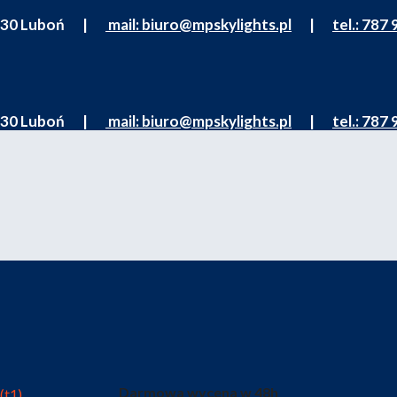
62-030 Luboń |
mail: biuro@mpskylights.pl
|
tel.: 787
62-030 Luboń |
mail: biuro@mpskylights.pl
|
tel.: 787
Darmowa wycena w 48h
(t1)