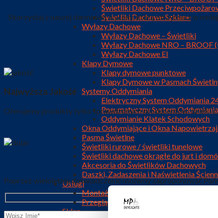
Świetliki Dachowe Przeciwpożarow
Świetliki Dachowe Szklane
Skorzystaj z naszej darmowej wyceny, którą otrzymasz w mniej 
Wyłazy Dachowe
Wyłazy Dachowe – Świetliki
Wyłazy Dachowe NRO – BROOF (
Wyłazy Dachowe EI
Klapy Dymowe
Klapy dymowe punktowe
Klapy Dymowe w Pasmach Świetln
Systemy Oddymiania
Najwyższa Jakość
Elektryczny System Oddymiania 
Pneumatyczny System Oddymiani
Oferujemy produkty tylko sprawdzonych producentów, dzięki c
Oddymianie Klatek Schodowych
Okna Oddymiające i Okna Napowietrzaj
Pasma Świetlne
Świetliki rurowe / świetliki tunelowe
Świetliki dachowe okrągłe do jurt i do
Akcesoria do Świetlików Dachowych
Daszki, Zadaszenia i Naświetlenia Ścien
Poprzez wieloletnie doświadczenie możemy zaproponować Państ
Usługi
Montaż i instalacja świetlików dachowy
Przegląd i serwis systemu oddymiania
Sklep