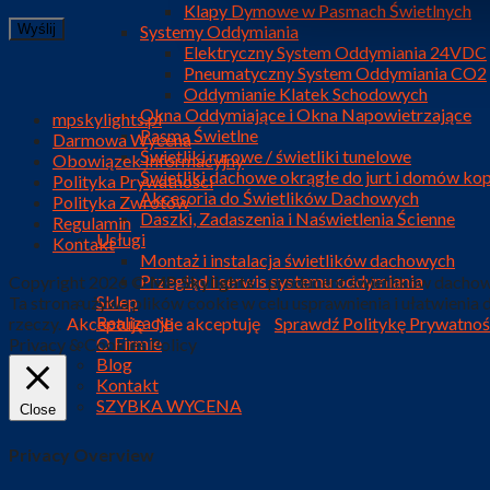
Klapy Dymowe w Pasmach Świetlnych
Systemy Oddymiania
Elektryczny System Oddymiania 24VDC
Pneumatyczny System Oddymiania CO2
Oddymianie Klatek Schodowych
Okna Oddymiające i Okna Napowietrzające
mpskylights.pl
Pasma Świetlne
Darmowa Wycena
Świetliki rurowe / świetliki tunelowe
Obowiązek Informacyjny
Świetliki dachowe okrągłe do jurt i domów k
Polityka Prywatności
Akcesoria do Świetlików Dachowych
Polityka Zwrotów
Daszki, Zadaszenia i Naświetlenia Ścienne
Regulamin
Usługi
Kontakt
Montaż i instalacja świetlików dachowych
Przegląd i serwis systemu oddymiania
Copyright 2026 ©
MP Skylights
- producent świetlików dachow
Sklep
Ta strona używa plików cookie w celu usprawnienia i ułatwienia
Realizacje
rzeczy.
Akceptuję
Nie akceptuję
Sprawdź Politykę Prywatnoś
O Firmie
Privacy & Cookies Policy
Blog
Kontakt
SZYBKA WYCENA
Close
Privacy Overview