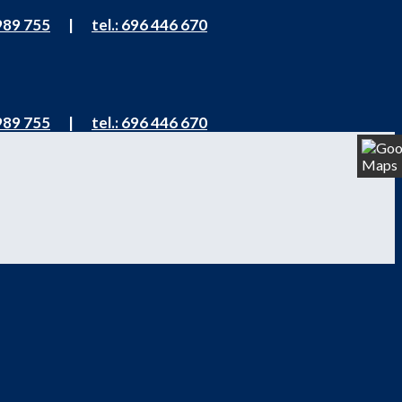
 989 755
|
tel.: 696 446 670
 989 755
|
tel.: 696 446 670