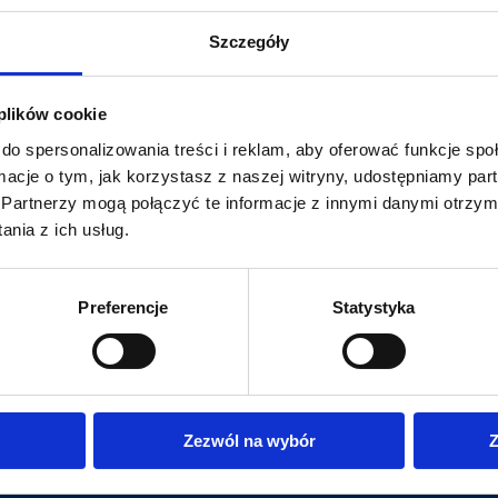
Szczegóły
 plików cookie
do spersonalizowania treści i reklam, aby oferować funkcje sp
ormacje o tym, jak korzystasz z naszej witryny, udostępniamy p
Partnerzy mogą połączyć te informacje z innymi danymi otrzym
nia z ich usług.
Preferencje
Statystyka
0 / E30
Zezwól na wybór
Z
i przetwarzanie twoich danych przez witrynę. W przypadku probl