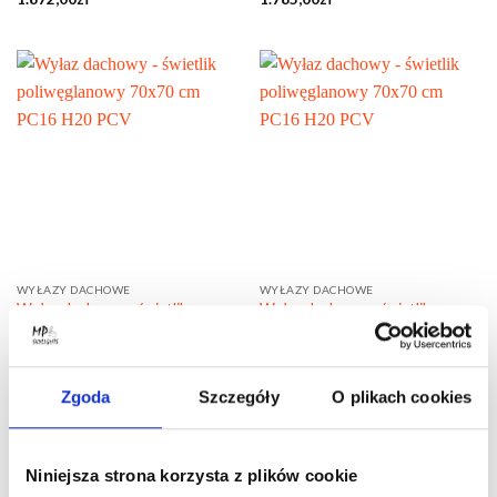
WYŁAZY DACHOWE
WYŁAZY DACHOWE
Wyłaz dachowy – świetlik
Wyłaz dachowy – świetlik
poliwęglanowy 80×80 cm PC16
poliwęglanowy 90×120 cm PC33
H20 PCV
NRO H20 PCV
1.968,00
zł
2.426,00
zł
Zgoda
Szczegóły
O plikach cookies
Niniejsza strona korzysta z plików cookie