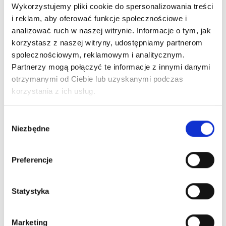
Wykorzystujemy pliki cookie do spersonalizowania treści
i reklam, aby oferować funkcje społecznościowe i
analizować ruch w naszej witrynie. Informacje o tym, jak
korzystasz z naszej witryny, udostępniamy partnerom
społecznościowym, reklamowym i analitycznym.
Partnerzy mogą połączyć te informacje z innymi danymi
WYŁAZY DACHOWE
otrzymanymi od Ciebie lub uzyskanymi podczas
Wyłaz dachowy – świetlik
poliwęglanowy 90×90 cm PC16
korzystania z ich usług.
H20 PCV
2.075,00
zł
Wybór
Niezbędne
zgody
Proponujemy szeroki wybór urządzeń, które można
Preferencje
wykorzystać na
dachach
w budynkach mieszkalnych,
handlowych, usługowych, przemysłowych, rolniczych. W
atrakcyjnych cenach sprzedajemy
wyłazy dachowe
Statystyka
kopułkowe
–
świetliki płaskie
w różnych konfiguracjach
technicznych i wymiarach. Dostępne są akrylowe i
Marketing