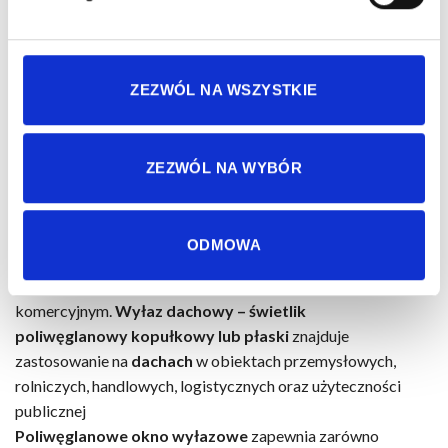
poliwęglanowe okna wyłazowe
. Jako renomowany i
rzetelny producent oferujemy modele kwadratowe i
prostokątne, otwierane elektrycznie, od środka i z zewnątrz
oraz zamykane na klamkę lub kłódkę.
ZEZWÓL NA WSZYSTKIE
Zapraszamy do przejrzenia katalogu i składania wygodnych
zamówień online. W razie pytań zachęcamy do kontaktu.
ZEZWÓL NA WYBÓR
Wyłaz dachowy – poliwęglanowy świetlik
kopułkowy i płaski wszechstronnego
zastosowania
ODMOWA
Dzięki swoim właściwościom konstrukcja jest powszechnie
wykorzystywana w budownictwie mieszkaniowym i
komercyjnym.
Wyłaz dachowy – świetlik
poliwęglanowy
kopułkowy lub płaski
znajduje
zastosowanie na
dachach
w obiektach przemysłowych,
rolniczych, handlowych, logistycznych oraz użyteczności
publicznej
Poliwęglanowe okno wyłazowe
zapewnia zarówno