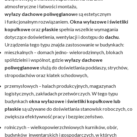
atmosferyczne i łatwości montażu,
wyłazy dachowe poliwęglanow
e są estetycznym
i funkcjonalnym rozwiązaniem.
Okna wyłazowe i świetliki
kopułkowe
oraz
płaskie
spełnia wszelkie wymagania
dotyczące doświetlenia, wentylacji i dostępu do
dachu
.
Urządzenia tego typu znajda zastosowanie w budynkach:​​​​​​​
mieszkalnych – domach jedno- wielorodzinnych, blokach
spółdzielni i wspólnot, gdzie
wyłazy dachowe
poliwęglanowe
służą do doświetlania poddaszy, strychów,
stropodachów oraz klatek schodowych,
przemysłowych – halach produkcyjnych, magazynach
logistycznych, zakładach przetwórczych. W tego typu
budynkach
okna wyłazowe
i
świetliki kopułkowe lub
płaskie
są używane do doświetlania stanowisk roboczych, co
zwiększa efektywność pracy i bezpieczeństwo.
rolniczych – wielkopowierzchniowych kurników, obór,
budynków inwentarskich i gospodarczych, w których