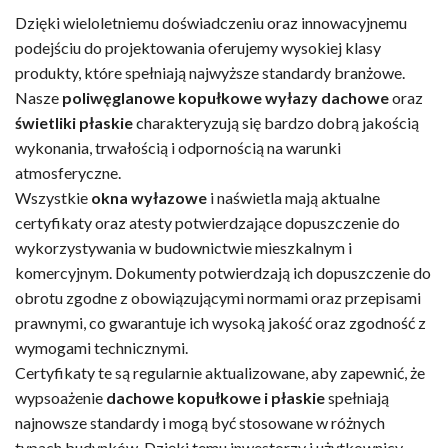
Dzięki wieloletniemu doświadczeniu oraz innowacyjnemu
podejściu do projektowania oferujemy wysokiej klasy
produkty, które spełniają najwyższe standardy branżowe.
Nasze
poliwęglanowe kopułkowe wyłazy dachowe
oraz
świetliki płaskie
charakteryzują się bardzo dobrą jakością
wykonania, trwałością i odpornością na warunki
atmosferyczne.
Wszystkie
okna wyłazowe
i naświetla mają aktualne
certyfikaty oraz atesty potwierdzające dopuszczenie do
wykorzystywania w budownictwie mieszkalnym i
komercyjnym. Dokumenty potwierdzają ich dopuszczenie do
obrotu zgodne z obowiązującymi normami oraz przepisami
prawnymi, co gwarantuje ich wysoką jakość oraz zgodność z
wymogami technicznymi.
Certyfikaty te są regularnie aktualizowane, aby zapewnić, że
wypsoażenie
dachowe kopułkowe i płaskie
spełniają
najnowsze standardy i mogą być stosowane w różnych
typach budynków. Dzięki temu inwestorzy i użytkownicy