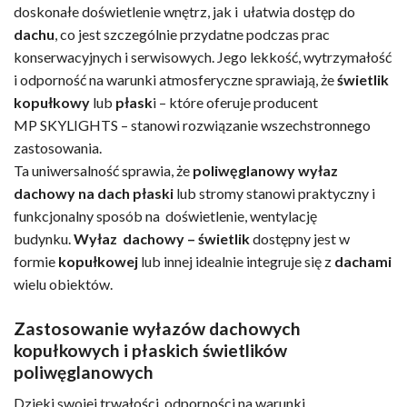
doskonałe doświetlenie wnętrz, jak i ułatwia dostęp do
dachu
, co jest szczególnie przydatne podczas prac
konserwacyjnych i serwisowych. Jego lekkość, wytrzymałość
i odporność na warunki atmosferyczne sprawiają, że
świetlik
kopułkowy
lub
płask
i – które oferuje producent
MP SKYLIGHTS – stanowi rozwiązanie wszechstronnego
zastosowania.
Ta uniwersalność sprawia, że
poliwęglanowy wyłaz
dachowy na dach płaski
lub stromy stanowi praktyczny i
funkcjonalny sposób na doświetlenie, wentylację
budynku.
Wyłaz dachowy –
świetlik
dostępny jest w
formie
kopułkowej
lub innej idealnie integruje się z
dachami
wielu obiektów.
Zastosowanie wyłazów dachowych
kopułkowych i płaskich świetlików
poliwęglanowych
Dzięki swojej trwałości, odporności na warunki