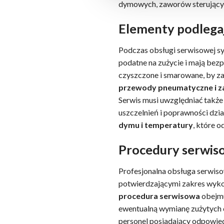
dymowych, zaworów sterujący
Elementy podlegaj
Podczas obsługi serwisowej s
podatne na zużycie i mają bez
czyszczone i smarowane, by za
przewody pneumatyczne i z
Serwis musi uwzględniać takż
uszczelnień i poprawności dzi
dymu i temperatury
, które 
Procedury serwis
Profesjonalna obsługa serwi
potwierdzającymi zakres wyko
procedura serwisowa
obejmu
ewentualną wymianę zużytych 
personel posiadający odpowied