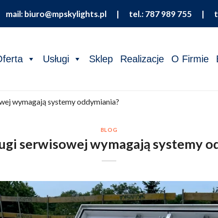
 |
mail: biuro@mpskylights.pl
|
tel.: 787 989 755
|
t
ferta
Usługi
Sklep
Realizacje
O Firmie
sowej wymagają systemy oddymiania?
BLOG
ługi serwisowej wymagają systemy 