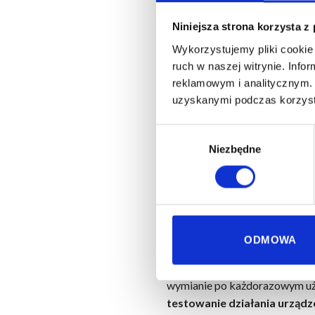
Niniejsza strona korzysta z
Wykorzystujemy pliki cookie 
ruch w naszej witrynie. Inf
reklamowym i analitycznym. 
uzyskanymi podczas korzysta
Skuteczność systemów oddymian
Wybór
wszystkich komponentów insta
Niezbędne
zgody
oddymiania oraz jak często na
Częstotliwość pr
Systemy oddymiania muszą być
prawo budowlane oraz przepi
ODMOWA
rok
, jednak w przypadku inst
pneumatycznych systemów od
wymianie po każdorazowym użyc
testowanie działania urządz