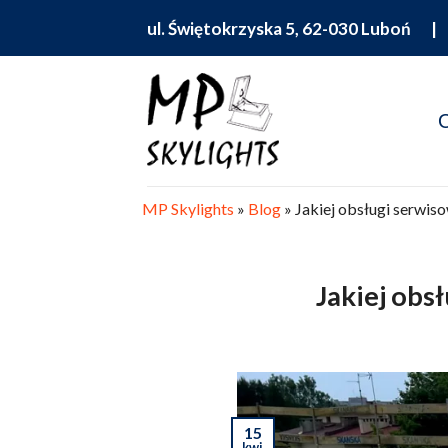
Skip
ul. Świętokrzyska 5, 62-030 Luboń
to
content
O
MP Skylights
»
Blog
»
Jakiej obsługi serwi
Jakiej obs
15
kwi