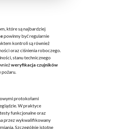
, które są najbardziej
ce
powinny być regularnie
nktem kontroli są również
ności oraz ciśnienia roboczego.
lności, stanu technicznego
ównież
weryfikacja czujników
 pożaru.
łowymi protokołami
eglądzie. W praktyce
testy funkcjonalne oraz
na przez wykwalifikowany
iania. Szczególnie istotne