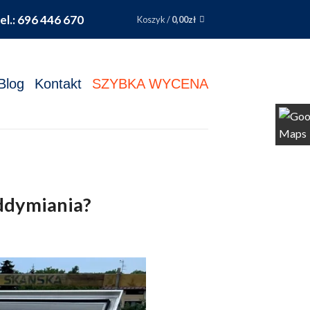
el.: 696 446 670
Koszyk /
0,00
zł
Blog
Kontakt
SZYBKA WYCENA
oddymiania?