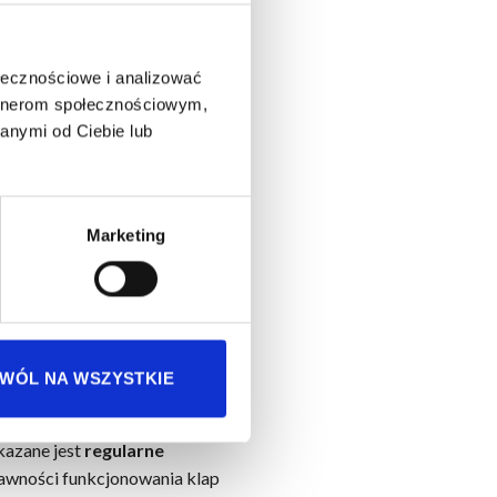
ołecznościowe i analizować
artnerom społecznościowym,
anymi od Ciebie lub
niają prawidłowe działanie
 serwisowa systemów
Marketing
a wypadek zagrożenia pożarem.
ną częstotliwość reguluje
glądów
nie rzadziej niż raz na
WÓL NA WSZYSTKIE
ą być częstsze kontrole. Dla
zem CO2, które podlegają
kazane jest
regularne
rawności funkcjonowania klap