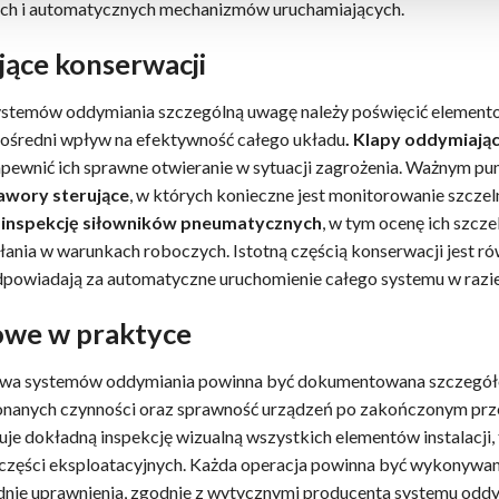
ch i automatycznych mechanizmów uruchamiających.
ące konserwacji
ystemów oddymiania szczególną uwagę należy poświęcić elementom
pośredni wpływ na efektywność całego układu
. Klapy oddymiają
pewnić ich sprawne otwieranie w sytuacji zagrożenia. Ważnym pu
awory sterujące
, w których konieczne jest monitorowanie szczel
e
inspekcję siłowników pneumatycznych
, w tym ocenę ich szcze
ałania w warunkach roboczych. Istotną częścią konserwacji jest r
odpowiadają za automatyczne uruchomienie całego systemu w razie
owe w praktyce
sowa systemów oddymiania powinna być dokumentowana szczegó
nanych czynności oraz sprawność urządzeń po zakończonym prz
je dokładną inspekcję wizualną wszystkich elementów instalacji, 
części eksploatacyjnych. Każda operacja powinna być wykonywa
nie uprawnienia, zgodnie z wytycznymi producenta systemu oddym