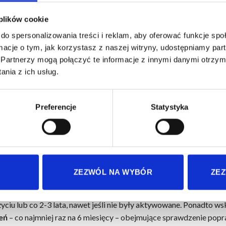
 plików cookie
do spersonalizowania treści i reklam, aby oferować funkcje sp
ormacje o tym, jak korzystasz z naszej witryny, udostępniamy p
Partnerzy mogą połączyć te informacje z innymi danymi otrzym
nia z ich usług.
a zależy od regularnych przeglądów i konserwacji, które zapew
lacji. Dowiedz się, jak powinna wyglądać profesjonalna obsługa
Preferencje
Statystyka
leży ją przeprowadzać, aby utrzymać pełną gotowość urządzeń n
zeglądów serwisowych
 regularnie poddawane przeglądom technicznym, których minimal
sy przeciwpożarowe. Standardowo zaleca się wykonywanie prze
ZEZWÓL NA WYBÓR
ZEZ
alacji pneumatycznych bazujących na nabojach CO2, konieczne mog
dymiania
szczególnie ważne jest sprawdzanie stanu nabojów z ga
iu lub co 2-3 lata, nawet jeśli nie były aktywowane. Ponadto ws
eń
– co najmniej raz na 6 miesięcy – obejmujące sprawdzenie pop