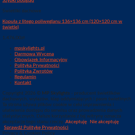
Szybki podgląd
Świetliki dachowe
Kopuła z litego poliwęglanu 136×136 cm (120×120 cm w
świetle)
1.476,00
zł
mpskylights.pl
Darmowa Wycena
Obowiązek Informacyjny
Polityka Prywatności
Polityka Zwrotów
Regulamin
Kontakt
Copyright 2026 ©
MP Skylights
- producent świetlików
dachowych, wyłazów, klap oddymiających i pasm świetlnych
Ta strona używa plików cookie w celu usprawnienia i
ułatwienia dostępu do serwisu oraz prowadzenia danych
statystycznych. Dalsze korzystanie z tej witryny oznacza
akceptację tego stanu rzeczy.
Akceptuję
Nie akceptuję
Sprawdź Politykę Prywatności
Privacy & Cookies Policy