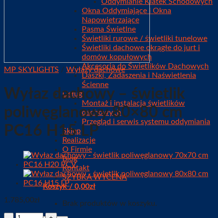
Oddymianie Klatek Schodowych
Okna Oddymiające i Okna
Napowietrzające
Pasma Świetlne
Świetliki rurowe / świetliki tunelowe
Świetliki dachowe okrągłe do jurt i
domów kopułowych
Akcesoria do Świetlików Dachowych
MP SKYLIGHTS
/
Wyłazy dachowe
Daszki, Zadaszenia i Naświetlenia
Ścienne
Wyłaz dachowy – świetlik
Usługi
Montaż i instalacja świetlików
poliwęglanowy 80×80 cm
dachowych
Przegląd i serwis systemu oddymiania
PC16 H15 LP
Sklep
Realizacje
O Firmie
Blog
Kontakt
SZYBKA WYCENA
Koszyk /
0,00
zł
1.785,00
zł
Brak produktów w koszyku.
Ilość