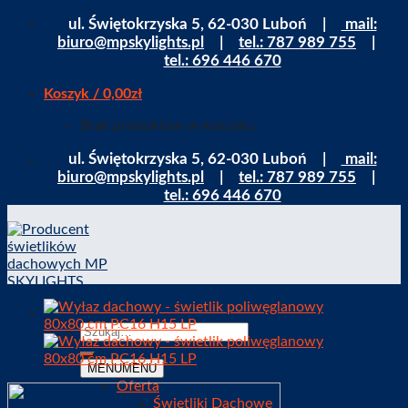
Skip
ul. Świętokrzyska 5, 62-030 Luboń |
mail:
to
biuro@mpskylights.pl
|
tel.: 787 989 755
|
content
tel.: 696 446 670
Koszyk /
0,00
zł
Brak produktów w koszyku.
ul. Świętokrzyska 5, 62-030 Luboń |
mail:
biuro@mpskylights.pl
|
tel.: 787 989 755
|
tel.: 696 446 670
MENU
MENU
Oferta
Świetliki Dachowe