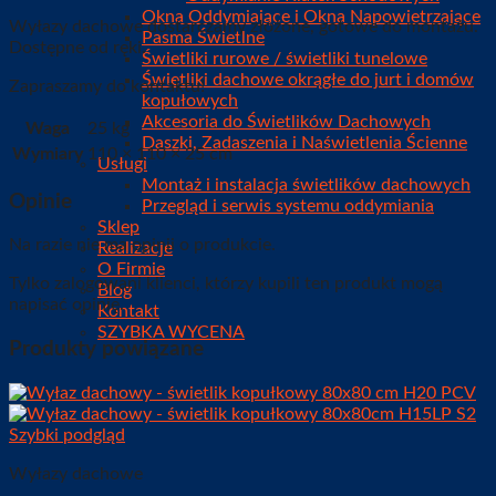
Okna Oddymiające i Okna Napowietrzające
Wyłazy dachowe dostarczamy złożone, gotowe do montażu.
Pasma Świetlne
Dostępne od ręki.
Świetliki rurowe / świetliki tunelowe
Świetliki dachowe okrągłe do jurt i domów
Zapraszamy do kontaktu!
kopułowych
Akcesoria do Świetlików Dachowych
Waga
25 kg
Daszki, Zadaszenia i Naświetlenia Ścienne
Wymiary
110 × 110 × 25 cm
Usługi
Montaż i instalacja świetlików dachowych
Opinie
Przegląd i serwis systemu oddymiania
Sklep
Na razie nie ma opinii o produkcie.
Realizacje
O Firmie
Tylko zalogowani klienci, którzy kupili ten produkt mogą
Blog
napisać opinię.
Kontakt
SZYBKA WYCENA
Produkty powiązane
Szybki podgląd
Wyłazy dachowe