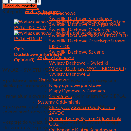
MENU
MENU
Dodaj do koszyka
Oferta
Kategoria:
Wyłazy dachowe
Świetliki Dachowe
Świetliki Dachowe Kopułkowe
Świetliki Dachowe Poliwęglanowe
Świetliki Dachowe Otwierane
Świetliki Dachowe NRO – BROOF (t1)
Świetliki Dachowe Przeciwpożarowe
EI30 / E30
Opis
Świetliki Dachowe Szklane
Dodatkowe informacje
Wyłazy Dachowe
Opinie (0)
Wyłazy Dachowe – Świetliki
Wyłazy Dachowe NRO – BROOF (t1)
WYŁAZ – ŚWIETLIK DACHOWY 80×80 CM:
Wyłazy Dachowe EI
Klapy Dymowe
– podstawa laminatowa prosta o wys. 15 cm, ocieplona
Klapy dymowe punktowe
pianką poliuretanową,
Klapy Dymowe w Pasmach
– rama aluminiowa zawiasowa z wypełnieniem PCV CIEPŁA,
Świetlnych
Systemy Oddymiania
– pokryciem z poliwęglanu komorowego PC16 4-kom. w
Elektryczny System Oddymiania
kolorze przeźroczystym.
24VDC
Pneumatyczny System Oddymiania
– osprzęt do wyłazu dachowego – zamykany na klamkę z
CO2
kluczem + dwie sprężyny gazowe (teleskopy)
Oddymianie Klatek Schodowych