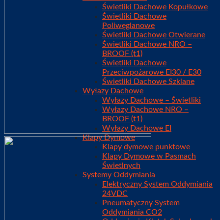
Świetliki Dachowe Kopułkowe
Świetliki Dachowe
Poliwęglanowe
Świetliki Dachowe Otwierane
Świetliki Dachowe NRO –
BROOF (t1)
Świetliki Dachowe
Przeciwpożarowe EI30 / E30
Świetliki Dachowe Szklane
Wyłazy Dachowe
Wyłazy Dachowe – Świetliki
Wyłazy Dachowe NRO –
BROOF (t1)
Wyłazy Dachowe EI
Klapy Dymowe
Klapy dymowe punktowe
Klapy Dymowe w Pasmach
Świetlnych
Systemy Oddymiania
Elektryczny System Oddymiania
24VDC
Pneumatyczny System
Oddymiania CO2