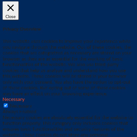
Close
Privacy Overview
This website uses cookies to improve your experience while
you navigate through the website. Out of these cookies, the
cookies that are categorized as necessary are stored on your
browser as they are as essential for the working of basic
functionalities of the website. We also use third-party
cookies that help us analyze and understand how you use
this website. These cookies will be stored in your browser
only with your consent. You also have the option to opt-out
of these cookies. But opting out of some of these cookies
may have an effect on your browsing experience.
Necessary
Necessary
Always Enabled
Necessary cookies are absolutely essential for the website to
function properly. This category only includes cookies that
ensures basic functionalities and security features of the
website. These cookies do not store any personal