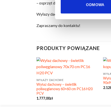
– osprzęt do wyłazu dachowego – zamykany
ODMOWA
Wyłazy dachowe dostarczamy złożone, goto
Zapraszamy do kontaktu!
PRODUKTY POWIĄZANE
WYŁA
Wyła
WYŁAZY DACHOWE
90x9
Wyłaz dachowy – świetlik
2.12
poliwęglanowy 60×60 cm PC16 H20
PCV
1.777,00
zł