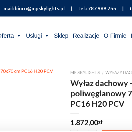
 |
mail: biuro@mpskylights.pl
|
tel.: 787 989 755
|
t
ferta
Usługi
Sklep
Realizacje
O Firmie
MP SKYLIGHTS
WYŁAZY DA
/
Wyłaz dachowy –
poliwęglanowy 
PC16 H20 PCV
1.872,00
zł