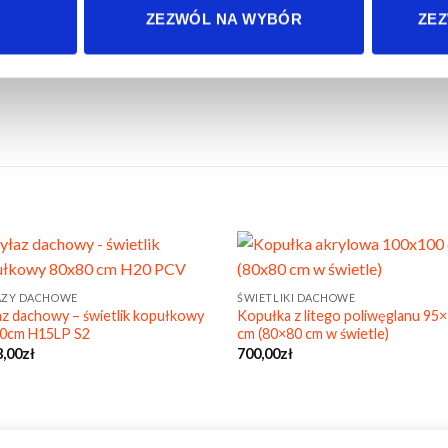
 na klamkę z kluczem + dwie sprężyny gazowe (teleskopy)
ZEZWÓL NA WYBÓR
ZEZ
we do montażu. Dostępne od ręki.
ZY DACHOWE
ŚWIETLIKI DACHOWE
z dachowy – świetlik kopułkowy
Kopułka z litego poliwęglanu 95
0cm H15LP S2
cm (80×80 cm w świetle)
8,00
zł
700,00
zł