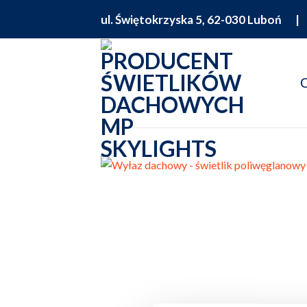
Skip
ul. Świętokrzyska 5, 62-030 Luboń
to
content
O