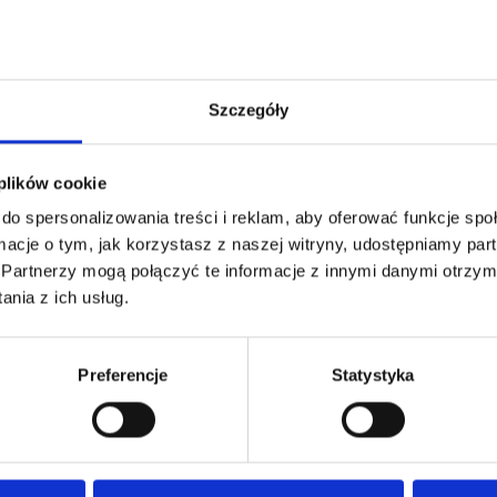
Ilość
DODAJ D
Kategoria:
Wyłazy dachowe
Szczegóły
 plików cookie
do spersonalizowania treści i reklam, aby oferować funkcje sp
ormacje o tym, jak korzystasz z naszej witryny, udostępniamy p
)
Partnerzy mogą połączyć te informacje z innymi danymi otrzym
nia z ich usług.
M:
, ocieplona granulatem polistyrenu spienionego, z dolną stópką 
Preferencje
Statystyka
iem PCV CIEPŁA
16 4-kom. mleczny