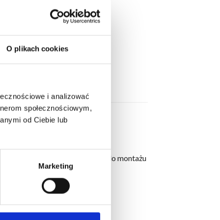
O KOSZYKA
O plikach cookies
ołecznościowe i analizować
artnerom społecznościowym,
anymi od Ciebie lub
o szerokości 10 cm przeznaczoną do montażu
Marketing