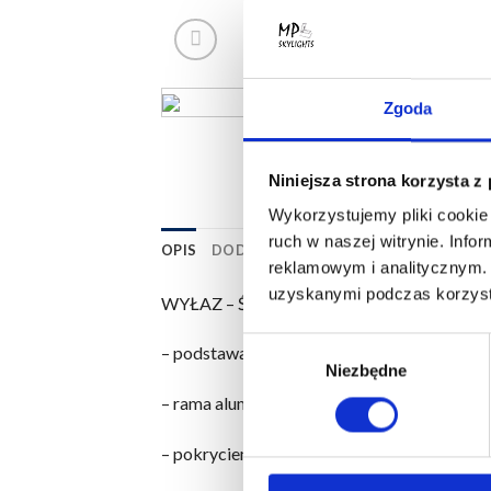
Zgoda
Niniejsza strona korzysta z
Wykorzystujemy pliki cookie 
ruch w naszej witrynie. Inf
OPIS
DODATKOWE INFORMACJE
OPINIE (0
reklamowym i analitycznym. 
uzyskanymi podczas korzysta
WYŁAZ – ŚWIETLIK DACHOWY 70×70 C
Wybór
– podstawa PCV prosta h=20 cm, kolor biały
Niezbędne
zgody
– rama aluminiowa zawiasowa z wypełnien
– pokryciem z poliwęglanu komorowego PC