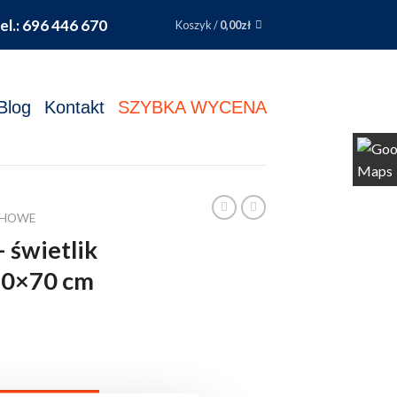
el.: 696 446 670
Koszyk /
0,00
zł
Blog
Kontakt
SZYBKA WYCENA
CHOWE
 świetlik
70×70 cm