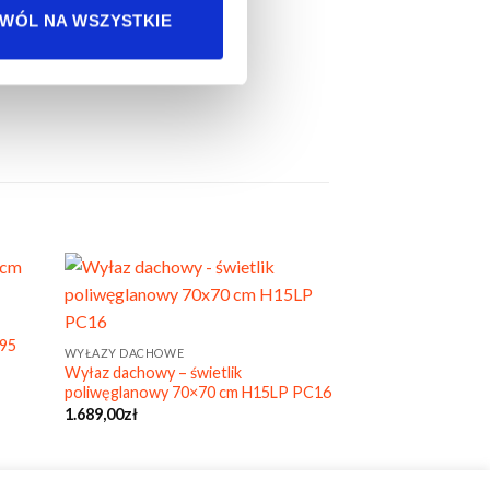
WÓL NA WSZYSTKIE
WYŁAZY DACHOWE
×95
Wyłaz dachowy – ś
WYŁAZY DACHOWE
80×80 cm H20 PC
Wyłaz dachowy – świetlik
2.267,00
zł
poliwęglanowy 70×70 cm H15LP PC16
1.689,00
zł