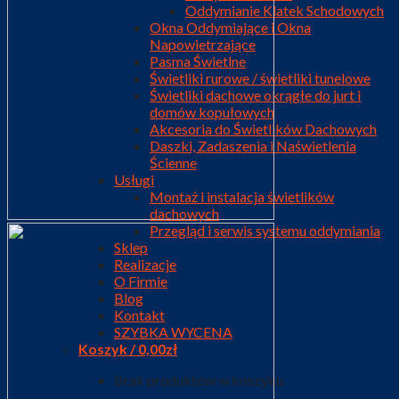
Oddymianie Klatek Schodowych
Okna Oddymiające i Okna
Napowietrzające
Pasma Świetlne
Świetliki rurowe / świetliki tunelowe
Świetliki dachowe okrągłe do jurt i
domów kopułowych
Akcesoria do Świetlików Dachowych
Daszki, Zadaszenia i Naświetlenia
Ścienne
Usługi
Montaż i instalacja świetlików
dachowych
Przegląd i serwis systemu oddymiania
Sklep
Realizacje
O Firmie
Blog
Kontakt
SZYBKA WYCENA
Koszyk /
0,00
zł
Brak produktów w koszyku.