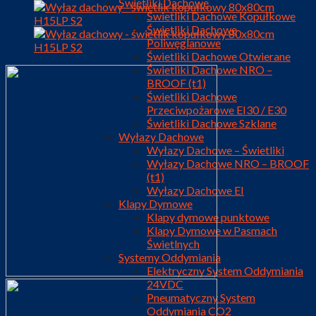
Świetliki Dachowe
Świetliki Dachowe Kopułkowe
Świetliki Dachowe
Poliwęglanowe
Świetliki Dachowe Otwierane
Świetliki Dachowe NRO –
BROOF (t1)
Świetliki Dachowe
Przeciwpożarowe EI30 / E30
Świetliki Dachowe Szklane
Wyłazy Dachowe
Wyłazy Dachowe – Świetliki
Wyłazy Dachowe NRO – BROOF
(t1)
Wyłazy Dachowe EI
Klapy Dymowe
Klapy dymowe punktowe
Klapy Dymowe w Pasmach
Świetlnych
Systemy Oddymiania
Elektryczny System Oddymiania
24VDC
Pneumatyczny System
Oddymiania CO2