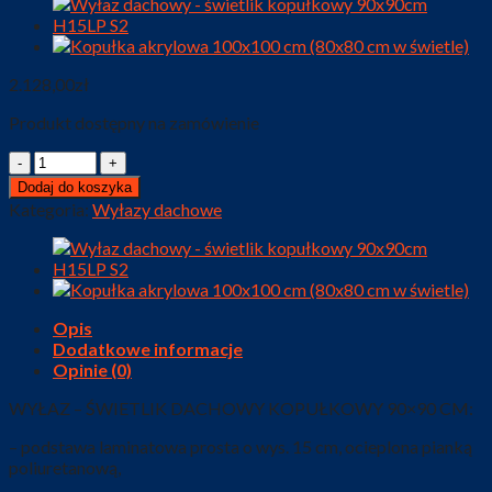
2.128,00
zł
Produkt dostępny na zamówienie
Ilość
Dodaj do koszyka
Kategoria:
Wyłazy dachowe
Opis
Dodatkowe informacje
Opinie (0)
WYŁAZ – ŚWIETLIK DACHOWY KOPUŁKOWY 90×90 CM:
– podstawa laminatowa prosta o wys. 15 cm, ocieplona pianką
poliuretanową,