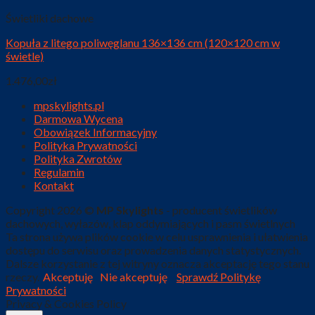
Świetliki dachowe
Kopuła z litego poliwęglanu 136×136 cm (120×120 cm w
świetle)
1.476,00
zł
mpskylights.pl
Darmowa Wycena
Obowiązek Informacyjny
Polityka Prywatności
Polityka Zwrotów
Regulamin
Kontakt
Copyright 2026 ©
MP Skylights
- producent świetlików
dachowych, wyłazów, klap oddymiających i pasm świetlnych
Ta strona używa plików cookie w celu usprawnienia i ułatwienia
dostępu do serwisu oraz prowadzenia danych statystycznych.
Dalsze korzystanie z tej witryny oznacza akceptację tego stanu
rzeczy.
Akceptuję
Nie akceptuję
Sprawdź Politykę
Prywatności
Privacy & Cookies Policy