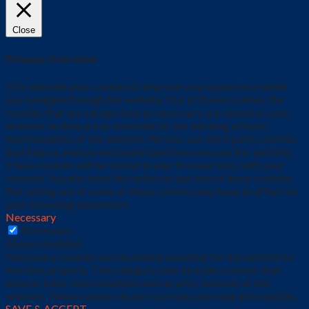
Close
Privacy Overview
This website uses cookies to improve your experience while
you navigate through the website. Out of these cookies, the
cookies that are categorized as necessary are stored on your
browser as they are as essential for the working of basic
functionalities of the website. We also use third-party cookies
that help us analyze and understand how you use this website.
These cookies will be stored in your browser only with your
consent. You also have the option to opt-out of these cookies.
But opting out of some of these cookies may have an effect on
your browsing experience.
Necessary
Necessary
Always Enabled
Necessary cookies are absolutely essential for the website to
function properly. This category only includes cookies that
ensures basic functionalities and security features of the
website. These cookies do not store any personal information.
SAVE & ACCEPT