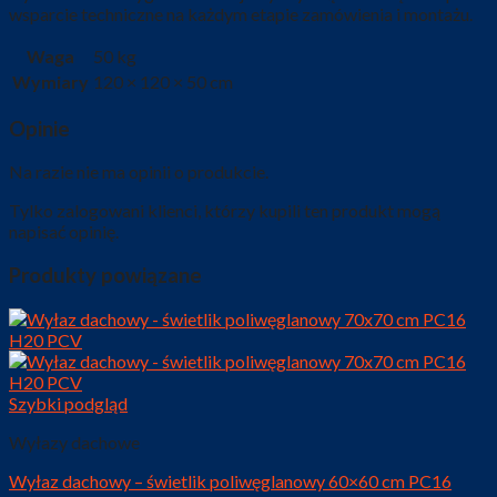
wsparcie techniczne na każdym etapie zamówienia i montażu.
Waga
50 kg
Wymiary
120 × 120 × 50 cm
Opinie
Na razie nie ma opinii o produkcie.
Tylko zalogowani klienci, którzy kupili ten produkt mogą
napisać opinię.
Produkty powiązane
Szybki podgląd
Wyłazy dachowe
Wyłaz dachowy – świetlik poliwęglanowy 60×60 cm PC16