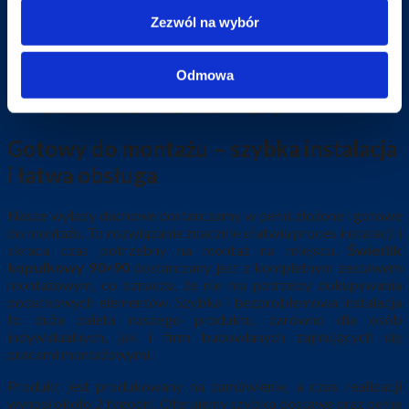
Zezwól na wybór
zamknięcie na klamkę z kluczem, co gwarantuje
bezpieczne użytkowanie i zabezpieczenie przed
niepożądanym otwarciem;
Odmowa
dwie sprężyny gazowe (teleskopy), które wspierają
proces otwierania i zamykania kopuły.
Gotowy do montażu – szybka instalacja
i łatwa obsługa
Nasze wyłazy dachowe dostarczamy w pełni złożone i gotowe
do montażu. To rozwiązanie znacznie ułatwia proces instalacji i
skraca czas potrzebny na montaż na miejscu.
Świetlik
kopułkowy 90×90
dostarczany jest z kompletnym zestawem
montażowym, co oznacza, że nie ma potrzeby dokupywania
dodatkowych elementów. Szybka i bezproblemowa instalacja
to duża zaleta naszego produktu, zarówno dla osób
indywidualnych, jak i firm budowlanych zajmujących się
pracami montażowymi.
Produkt jest produkowany na zamówienie, a czas realizacji
wynosi około 2 tygodni. Oferujemy szybką dostawę oraz pełne