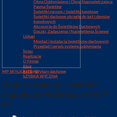
Okna Oddymiające i Okna Napowietrzające
Pasma Świetlne
Świetliki rurowe / świetliki tunelowe
Świetliki dachowe okrągłe do jurt i domów
kopułowych
Akcesoria do Świetlików Dachowych
Daszki, Zadaszenia i Naświetlenia Ścienne
Usługi
Montaż i instalacja świetlików dachowych
Przegląd i serwis systemu oddymiania
Sklep
Realizacje
O Firmie
Blog
Kontakt
MP SKYLIGHTS
/
Wyłazy dachowe
SZYBKA WYCENA
Wyłaz dachowy – świetlik
kopułkowy 90x90cm H15LP
S2