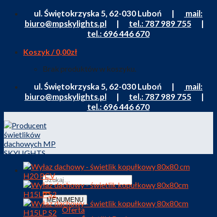
Skip
ul. Świętokrzyska 5, 62-030 Luboń |
mail:
to
biuro@mpskylights.pl
|
tel.: 787 989 755
|
content
tel.: 696 446 670
Koszyk /
0,00
zł
Brak produktów w koszyku.
ul. Świętokrzyska 5, 62-030 Luboń |
mail:
biuro@mpskylights.pl
|
tel.: 787 989 755
|
tel.: 696 446 670
MENU
MENU
Oferta