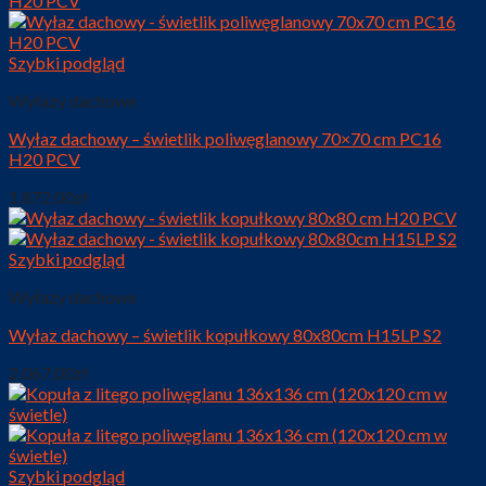
Szybki podgląd
Wyłazy dachowe
Wyłaz dachowy – świetlik poliwęglanowy 70×70 cm PC16
H20 PCV
1.872,00
zł
Szybki podgląd
Wyłazy dachowe
Wyłaz dachowy – świetlik kopułkowy 80x80cm H15LP S2
2.067,00
zł
Szybki podgląd